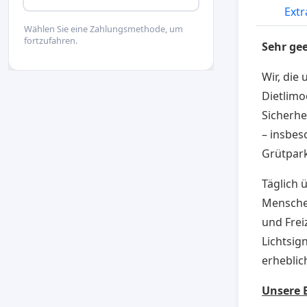
Extr
Wählen Sie eine Zahlungsmethode, um
fortzufahren.
Sehr ge
Wir, die
Dietlimo
Sicherhe
– insbes
Grütpark
Täglich 
Menschen
und Frei
Lichtsig
erheblich
Unsere 