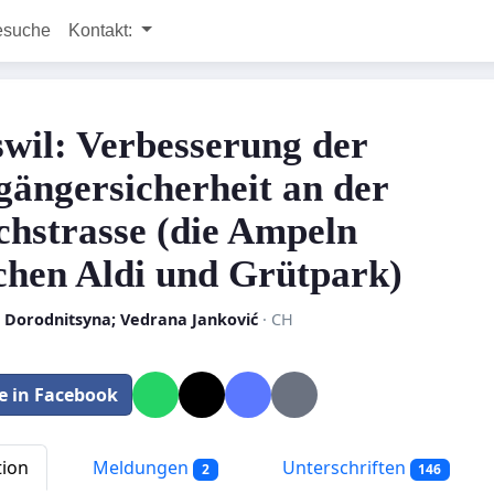
esuche
Kontakt:
swil: Verbesserung der
gängersicherheit an der
chstrasse (die Ampeln
chen Aldi und Grütpark)
a Dorodnitsyna; Vedrana Janković
· CH
le in Facebook
tion
Meldungen
Unterschriften
2
146