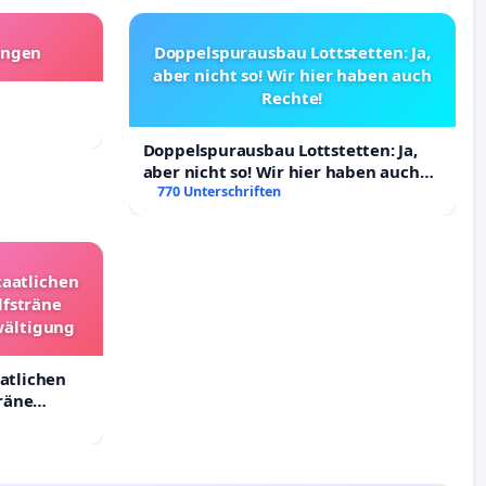
angen
Doppelspurausbau Lottstetten: Ja,
aber nicht so! Wir hier haben auch
Rechte!
Doppelspurausbau Lottstetten: Ja,
aber nicht so! Wir hier haben auch
Rechte!
770 Unterschriften
taatlichen
lfsträne
wältigung
aatlichen
räne
ältigung