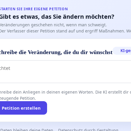
n und alle Daten löschen, sobald die Petition eingereicht
STARTEN SIE IHRE EIGENE PETITION
Gibt es etwas, das Sie ändern möchten?
Veränderungen geschehen nicht, wenn man schweigt.
-------------------------------------------------
Der Verfasser dieser Petition stand auf und ergriff Maßnahmen. W
KI-ge
chreibe die Veränderung, die du dir wünschst
reibe dein Anliegen in deinen eigenen Worten. Die KI erstellt dir
zeugende Petition.
Petition erstellen
 Daten bleiben deine Daten
Datenschutz durch Gestaltung