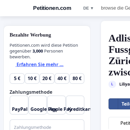
Petitionen.com
browse die G
DE ▼
Bezahlte Werbung
Adli
Petitionen.com wird diese Petition
Fuss
gegenüber
3,000
Personen
bewerben.
Züri
Erfahren Sie mehr …
zwis
5 €
10 €
20 €
40 €
80 €
Liliy
L
Zahlungsmethode
Tei
PayPal
Google Pay
Apple Pay
Kreditkarte
Peti
Zahlungsmethode