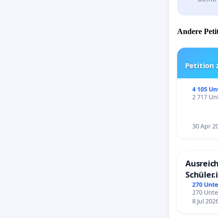
Andere Petit
Petition
4 105 Un
2 717 Unt
30 Apr 2
Ausreich
Schüler.
Schönbe
270 Unte
270 Unte
8 Jul 202