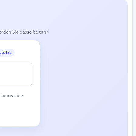
erden Sie dasselbe tun?
stützt
 daraus eine