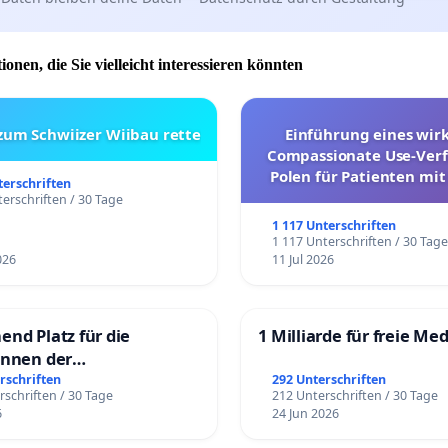
ionen, die Sie vielleicht interessieren könnten
 zum Schwiizer Wiibau rette
Einführung eines wi
Compassionate Use-Verf
Polen für Patienten mit
terschriften
und ultrararen Erkra
erschriften / 30 Tage
1 117 Unterschriften
1 117 Unterschriften / 30 Tag
026
11 Jul 2026
end Platz für die
1 Milliarde für freie Me
innen der
rgschule
rschriften
292 Unterschriften
rschriften / 30 Tage
212 Unterschriften / 30 Tage
6
24 Jun 2026