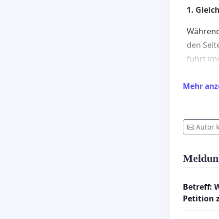
1. Gleic
Während 
den Seit
führt im
Kinder m
bemerken
Mehr anz
ignorier
2. Zu k
Autor 
Die Grün
viele Ki
Meldun
weil sie
vermeintl
Betreff: 
schmal (
Petition 
Strecke)