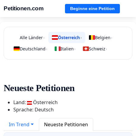
Petitionen.com
Beginne eine Petition
Alle Länder
Österreich
Belgien
›
›
›
Deutschland
Italien
Schweiz
›
›
›
Neueste Petitionen
Land:
Österreich
Sprache: Deutsch
Im Trend
Neueste Petitionen