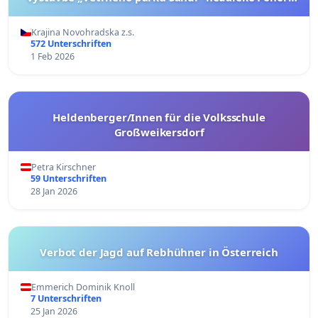
na Šumavě (česká verze petice níže)
Krajina Novohradska z.s.
572 Unterschriften
1 Feb 2026
Heldenberger/Innen für die Volksschule
Großweikersdorf
Petra Kirschner
59 Unterschriften
28 Jan 2026
Verbot der Jagd auf Rebhühner in Österreich
Emmerich Dominik Knoll
7 Unterschriften
25 Jan 2026