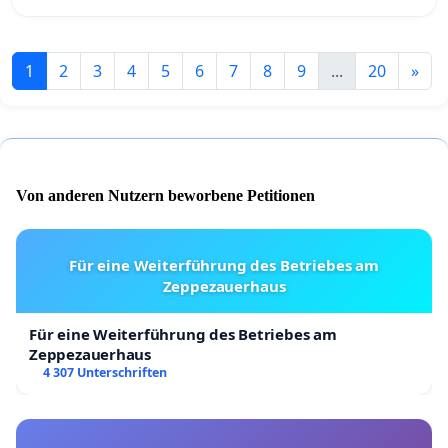
1
2
3
4
5
6
7
8
9
...
20
»
Von anderen Nutzern beworbene Petitionen
Für eine Weiterführung des Betriebes am
Zeppezauerhaus
Für eine Weiterführung des Betriebes am
Zeppezauerhaus
4 307 Unterschriften