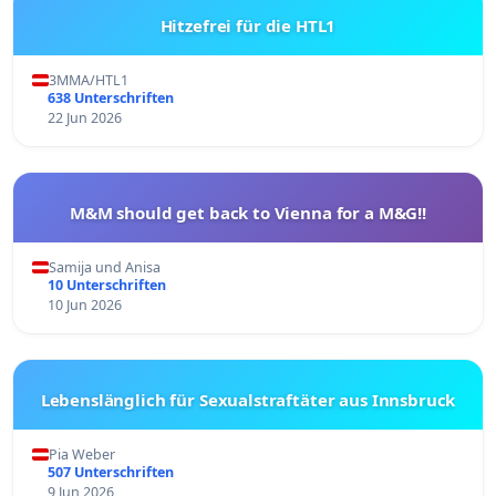
Hitzefrei für die HTL1
3MMA/HTL1
638 Unterschriften
22 Jun 2026
M&M should get back to Vienna for a M&G!!
Samija und Anisa
10 Unterschriften
10 Jun 2026
Lebenslänglich für Sexualstraftäter aus Innsbruck
Pia Weber
507 Unterschriften
9 Jun 2026