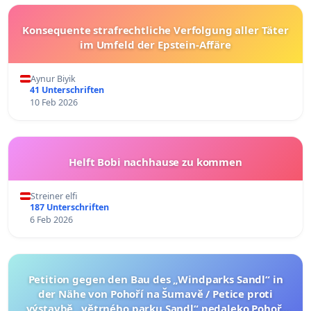
Konsequente strafrechtliche Verfolgung aller Täter
im Umfeld der Epstein-Affäre
Aynur Biyik
41 Unterschriften
10 Feb 2026
Helft Bobi nachhause zu kommen
Streiner elfi
187 Unterschriften
6 Feb 2026
Petition gegen den Bau des „Windparks Sandl“ in
der Nähe von Pohoří na Šumavě / Petice proti
výstavbě „větrného parku Sandl“ nedaleko Pohoří