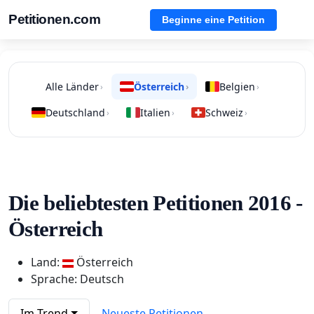
Petitionen.com
Beginne eine Petition
Alle Länder
Österreich
Belgien
›
›
›
Deutschland
Italien
Schweiz
›
›
›
Die beliebtesten Petitionen 2016 -
Österreich
Land:
Österreich
Sprache: Deutsch
Im Trend
Neueste Petitionen