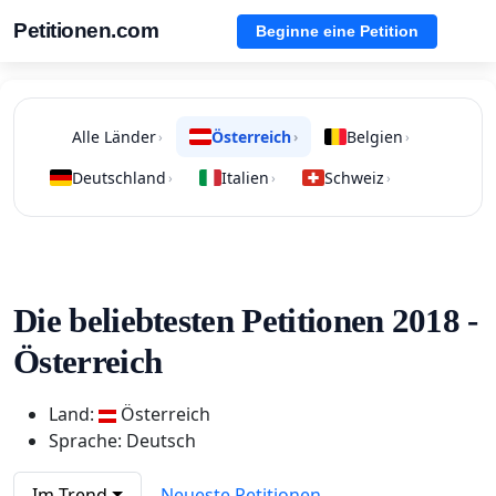
Petitionen.com
Beginne eine Petition
Alle Länder
Österreich
Belgien
›
›
›
Deutschland
Italien
Schweiz
›
›
›
Die beliebtesten Petitionen 2018 -
Österreich
Land:
Österreich
Sprache: Deutsch
Im Trend
Neueste Petitionen