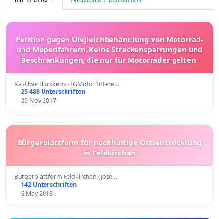
Petition gegen Ungleichbehandlung von Motorrad-
und Mopedfahrern. Keine Streckensperrungen und
Beschränkungen, die nur für Motorräder gelten.
Kai-Uwe Bürskens - IGMoto "Intere…
25 488 Unterschriften
29 Nov 2017
Bürgerplattform für nachhaltige Ortsentwicklung
in Feldkirchen
Bürgerplattform Feldkirchen (Jose…
142 Unterschriften
6 May 2018