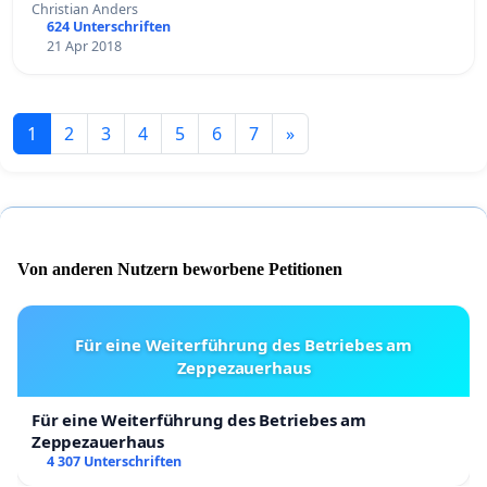
Christian Anders
624 Unterschriften
21 Apr 2018
1
2
3
4
5
6
7
»
Von anderen Nutzern beworbene Petitionen
Für eine Weiterführung des Betriebes am
Zeppezauerhaus
Für eine Weiterführung des Betriebes am
Zeppezauerhaus
4 307 Unterschriften