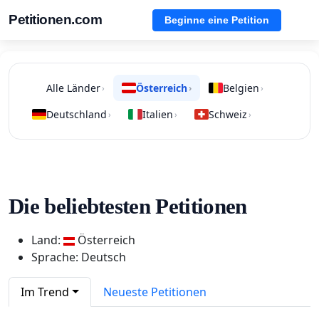
Petitionen.com
Beginne eine Petition
Alle Länder
Österreich
Belgien
›
›
›
Deutschland
Italien
Schweiz
›
›
›
Die beliebtesten Petitionen
Land:
Österreich
Sprache: Deutsch
Im Trend
Neueste Petitionen