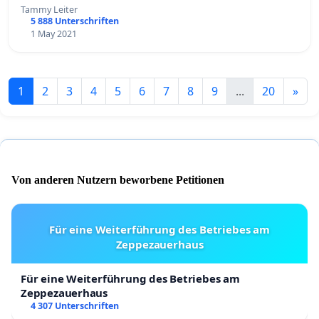
Tammy Leiter
5 888 Unterschriften
1 May 2021
1
2
3
4
5
6
7
8
9
...
20
»
Von anderen Nutzern beworbene Petitionen
Für eine Weiterführung des Betriebes am
Zeppezauerhaus
Für eine Weiterführung des Betriebes am
Zeppezauerhaus
4 307 Unterschriften