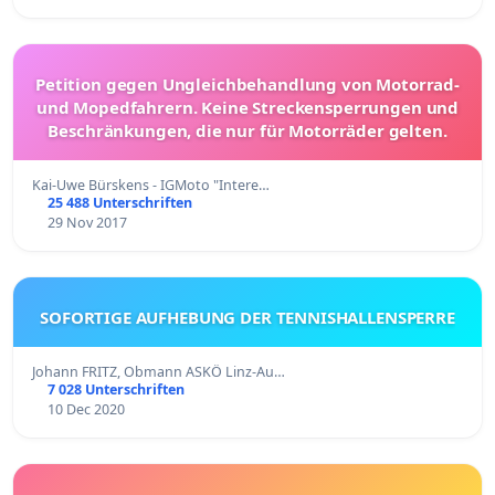
Petition gegen Ungleichbehandlung von Motorrad-
und Mopedfahrern. Keine Streckensperrungen und
Beschränkungen, die nur für Motorräder gelten.
Kai-Uwe Bürskens - IGMoto "Intere…
25 488 Unterschriften
29 Nov 2017
SOFORTIGE AUFHEBUNG DER TENNISHALLENSPERRE
Johann FRITZ, Obmann ASKÖ Linz-Au…
7 028 Unterschriften
10 Dec 2020