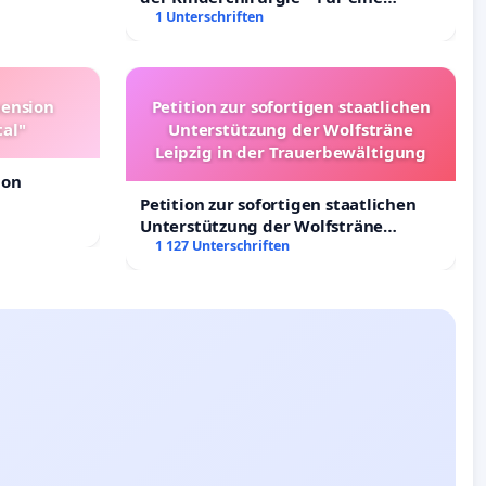
sichere Versorgung aller Kinder in
1 Unterschriften
Deutschland
pension
Petition zur sofortigen staatlichen
tal"
Unterstützung der Wolfsträne
Leipzig in der Trauerbewältigung
ion
Petition zur sofortigen staatlichen
Unterstützung der Wolfsträne
Leipzig in der Trauerbewältigung
1 127 Unterschriften