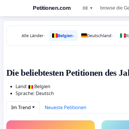
Petitionen.com
browse die G
DE ▼
Alle Länder
Belgien
Deutschland
I
›
›
›
Die beliebtesten Petitionen des Ja
Land:
Belgien
Sprache: Deutsch
Im Trend
Neueste Petitionen