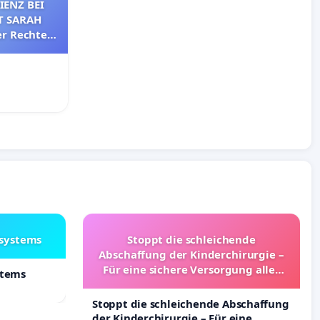
IENZ BEI
T SARAH
er Rechte
tuhls
lsystems
Stoppt die schleichende
Abschaffung der Kinderchirurgie –
Für eine sichere Versorgung aller
stems
Kinder in Deutschland
Stoppt die schleichende Abschaffung
der Kinderchirurgie – Für eine