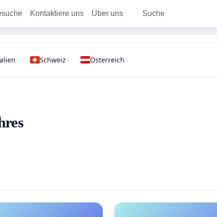
esuche
Kontaktiere uns
Über uns
Suche
talien
Schweiz
Österreich
›
›
›
hres