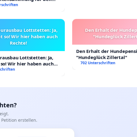
Villa
rschriften
urausbau Lottstetten: Ja,
Den Erhalt der Hunde
t so! Wir hier haben auch
"Hundeglück Ziller
Rechte!
Den Erhalt der Hundepens
"Hundeglück Zillertal"
ausbau Lottstetten: Ja,
702 Unterschriften
 so! Wir hier haben auch
chriften
chten?
igt.
Petition erstellen.