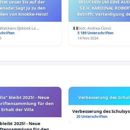
tet unser Eis auf der
ERSUCHEN UM EINE AUD
nade! Sagt Ja zu den
S.E.H. KARDINAL ROBER
sken von Knokke-Heist!
Betrifft: Verteidigung d
des Apostolischen S
Walckiers (IJskiosk La …
Dott. Andrea Cionci
chriften
5 189 Unterschriften
5
14 Nov 2024
lla" bleibt 2025! - Neue
Verbesserung des Schu
hriftensammlung für den
Erhalt der Villa
Verbesserung des Schulsy
20 Unterschriften
 bleibt 2025! - Neue
iftensammlung für den