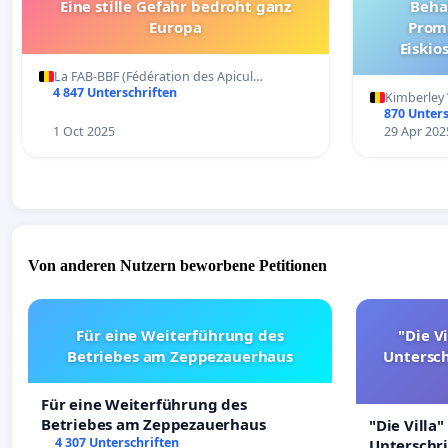
Eine stille Gefahr bedroht ganz
Behal
Europa
Prome
Eiskio
La FAB-BBF (Fédération des Apicul…
4 847 Unterschriften
Kimberley 
870 Unters
1 Oct 2025
29 Apr 202
Von anderen Nutzern beworbene Petitionen
Für eine Weiterführung des
"Die Vi
Betriebes am Zeppezauerhaus
Untersc
Für eine Weiterführung des
Betriebes am Zeppezauerhaus
"Die Villa"
4 307 Unterschriften
Unterschr