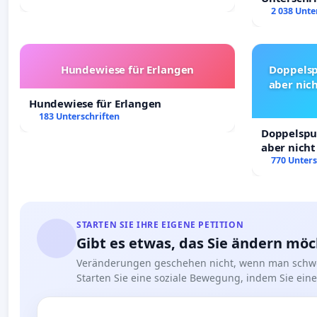
Erhalt der 
2 038 Unte
Hundewiese für Erlangen
Doppelsp
aber nich
Hundewiese für Erlangen
183 Unterschriften
Doppelspur
aber nicht
Rechte!
770 Unters
STARTEN SIE IHRE EIGENE PETITION
Gibt es etwas, das Sie ändern mö
Veränderungen geschehen nicht, wenn man schwe
Starten Sie eine soziale Bewegung, indem Sie eine 