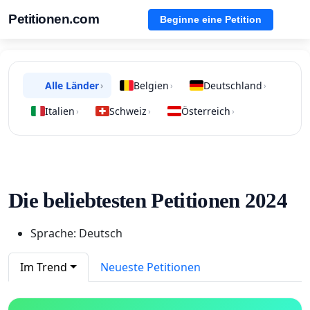
Petitionen.com
Beginne eine Petition
Alle Länder
Belgien
Deutschland
›
›
›
Italien
Schweiz
Österreich
›
›
›
Die beliebtesten Petitionen 2024
Sprache: Deutsch
Im Trend
Neueste Petitionen