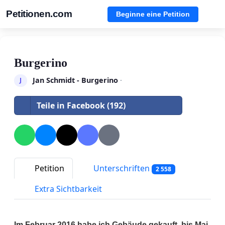
Petitionen.com
Beginne eine Petition
Burgerino
Jan Schmidt - Burgerino
·
J
Teile in Facebook (192)
Petition
Unterschriften
2 558
Extra Sichtbarkeit
Im Februar 2016 habe ich Gebäude gekauft, bis Mai