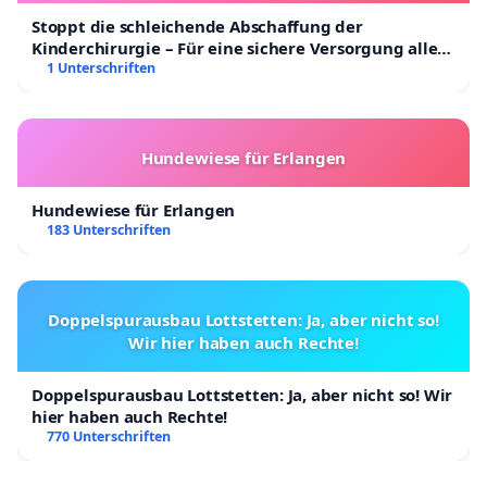
aufgrund der Abstandsgrenze zu einer wilden
Stoppt die schleichende Abschaffung der
Wiese die als Überflutungsgebiet dient...?!?
Kinderchirurgie – Für eine sichere Versorgung aller
Kinder in Deutschland
1 Unterschriften
Weil der Inhaber der Wiese der nicht dort wohnt
möchte, das der Laden um drei Meter verschoben
wird...?!?
Hundewiese für Erlangen
Bitte helft uns mit dieser Petition und wir können
weiter die Region mit geilen Burgern versorgen -
Hundewiese für Erlangen
183 Unterschriften
euer BURGERINO TEAM
Doppelspurausbau Lottstetten: Ja, aber nicht so!
Wir hier haben auch Rechte!
Doppelspurausbau Lottstetten: Ja, aber nicht so! Wir
hier haben auch Rechte!
770 Unterschriften