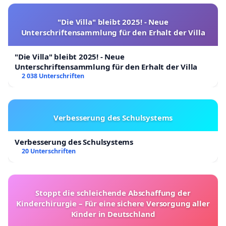
"Die Villa" bleibt 2025! - Neue
Unterschriftensammlung für den Erhalt der Villa
"Die Villa" bleibt 2025! - Neue
Unterschriftensammlung für den Erhalt der Villa
2 038 Unterschriften
Ich habe seit 2016 Alles in dieses Projekt investiert
Verbesserung des Schulsystems
und den Umsatz jedes Jahr erhöht, keine Auflagen
Verbesserung des Schulsystems
vom Amt - kein Corona – keine privaten
20 Unterschriften
Hindernisse konnten mich und mein Team
aufhalten. Dazu der gute Support meiner treuen
Kunden und die Unterstützung einiger super
Stoppt die schleichende Abschaffung der
Kinderchirurgie – Für eine sichere Versorgung aller
Mitmenschen hier im Umfeld.
Kinder in Deutschland
Das Alles soll nun in Frage gestellt werden