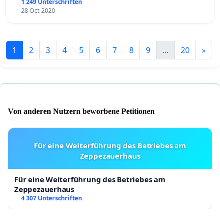
1 249 Unterschriften
28 Oct 2020
1
2
3
4
5
6
7
8
9
...
20
»
Von anderen Nutzern beworbene Petitionen
Für eine Weiterführung des Betriebes am
Zeppezauerhaus
Für eine Weiterführung des Betriebes am
Zeppezauerhaus
4 307 Unterschriften