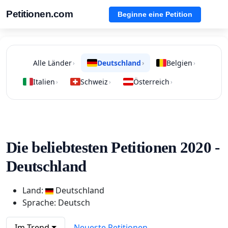
Petitionen.com
Beginne eine Petition
Alle Länder
Deutschland
Belgien
›
›
›
Italien
Schweiz
Österreich
›
›
›
Die beliebtesten Petitionen 2020 -
Deutschland
Land:
Deutschland
Sprache: Deutsch
Im Trend
Neueste Petitionen