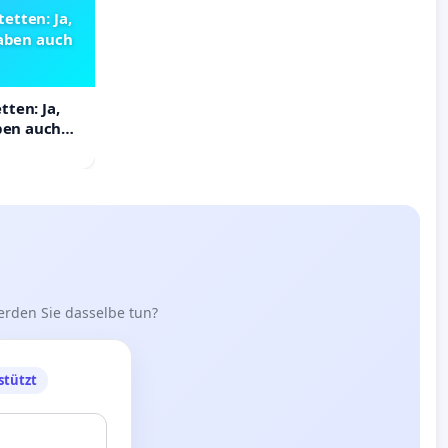
etten: Ja,
haben auch
ten: Ja,
aben auch
erden Sie dasselbe tun?
stützt