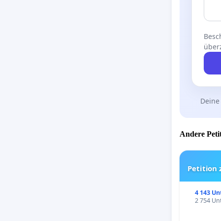
Besch
über
Deine
Andere Petit
Petition
4 143 Un
2 754 Unt