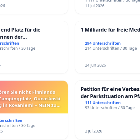
1 117 Unterschriften / 30 Tag
026
11 Jul 2026
end Platz für die
1 Milliarde für freie Me
innen der
rgschule
rschriften
294 Unterschriften
rschriften / 30 Tage
214 Unterschriften / 30 Tage
6
24 Jun 2026
Petition für eine Verbe
ören Sie nicht Finnlands
der Parksituation am Pfa
Campingplatz, Ounaskoski
Mannheim
111 Unterschriften
 in Rovaniemi – NEIN zum
93 Unterschriften / 30 Tage
Umzug!
terschriften
rschriften / 30 Tage
25
2 Jul 2026