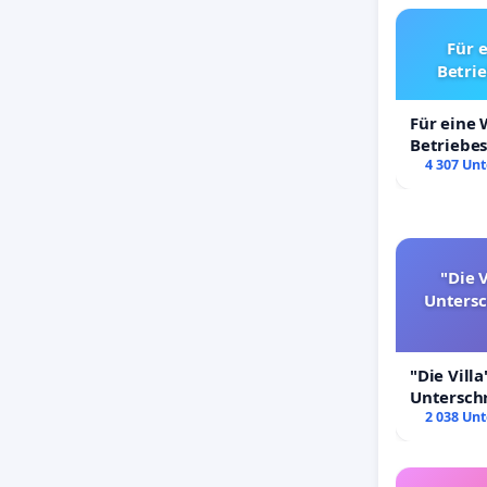
Für 
Betri
Für eine
Betriebe
4 307 Unt
"Die V
Unters
"Die Villa
Untersch
Erhalt der
2 038 Unt