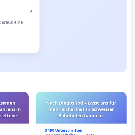
 daraus eine
rksamen
Nach Diegos Tod – Lasst uns für
ahrens in
mehr Sicherheit in Schweizer
 seltenen
Bahnhöfen handeln.
nkungen
3 190 Unterschriften