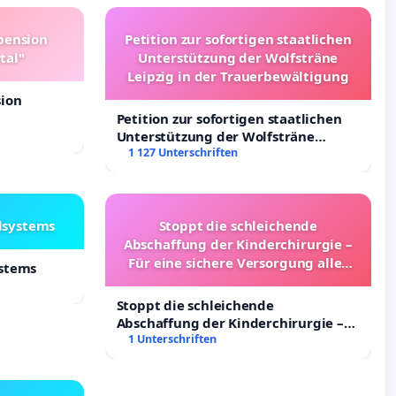
pension
Petition zur sofortigen staatlichen
tal"
Unterstützung der Wolfsträne
Leipzig in der Trauerbewältigung
sion
Petition zur sofortigen staatlichen
Unterstützung der Wolfsträne
Leipzig in der Trauerbewältigung
1 127 Unterschriften
lsystems
Stoppt die schleichende
Abschaffung der Kinderchirurgie –
Für eine sichere Versorgung aller
ystems
Kinder in Deutschland
Stoppt die schleichende
Abschaffung der Kinderchirurgie –
Für eine sichere Versorgung aller
1 Unterschriften
Kinder in Deutschland