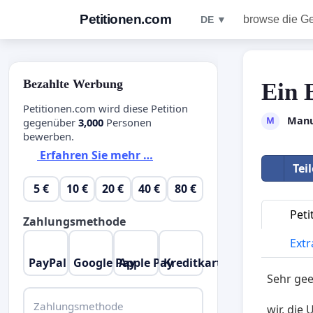
Petitionen.com
browse die G
DE ▼
Bezahlte Werbung
Ein 
Petitionen.com wird diese Petition
Manu
M
gegenüber
3,000
Personen
bewerben.
Erfahren Sie mehr …
Tei
5 €
10 €
20 €
40 €
80 €
Peti
Zahlungsmethode
Extr
PayPal
Google Pay
Apple Pay
Kreditkarte
Sehr ge
Zahlungsmethode
wir, die