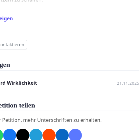
eigen
en Ihnen für Ihre Unterstützung!
kontaktieren
dilichen Grüßen
gen
 Straub
rd Wirklichkeit
21.11.2025
tition teilen
r Petition, mehr Unterschriften zu erhalten.