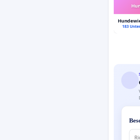
Hun
Hundewie
183 Unter
Bes