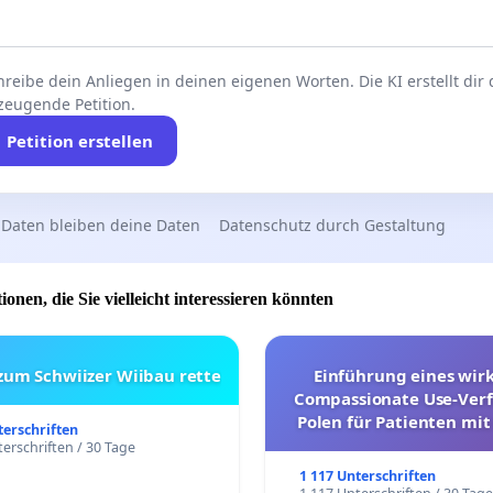
reibe dein Anliegen in deinen eigenen Worten. Die KI erstellt dir
zeugende Petition.
Petition erstellen
 Daten bleiben deine Daten
Datenschutz durch Gestaltung
ionen, die Sie vielleicht interessieren könnten
 zum Schwiizer Wiibau rette
Einführung eines wi
Compassionate Use-Verf
Polen für Patienten mit
terschriften
und ultrararen Erkra
erschriften / 30 Tage
1 117 Unterschriften