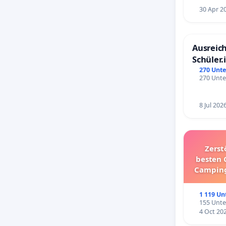
30 Apr 2
Ausreich
Schüler.
Schönbe
270 Unte
270 Unte
8 Jul 202
Zerst
besten 
Camping
1 119 Un
155 Unte
4 Oct 20