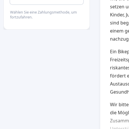
setzen un
Wählen Sie eine Zahlungsmethode, um
Kinder, 
fortzufahren.
sind beg
einem g
nachzug
Ein Bike
Freizeit
riskante
fördert 
Austausc
Gesundh
Wir bitt
die Mögl
Zusammen
Unterstü