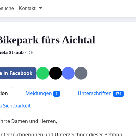
esuche
Kontakt:
Bikepark fürs Aichtal
ela Straub
· DE
le in Facebook
tion
Meldungen
Unterschriften
1
174
a Sichtbarkeit
ehrte Damen und Herren,
 Unterzeichnerinnen und Unterzeichner dieser Petition,