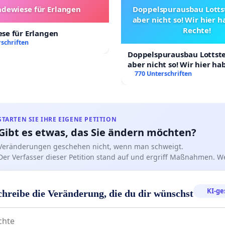
dewiese für Erlangen
Doppelspurausbau Lottst
aber nicht so! Wir hier 
Rechte!
se für Erlangen
schriften
Doppelspurausbau Lottstet
aber nicht so! Wir hier h
Rechte!
770 Unterschriften
STARTEN SIE IHRE EIGENE PETITION
Gibt es etwas, das Sie ändern möchten?
Veränderungen geschehen nicht, wenn man schweigt.
Der Verfasser dieser Petition stand auf und ergriff Maßnahmen. W
KI-ge
chreibe die Veränderung, die du dir wünschst