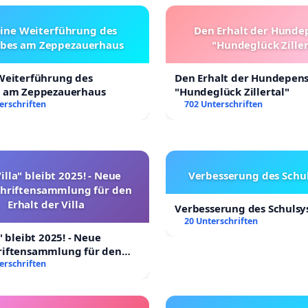
eine Weiterführung des
Den Erhalt der Hunde
ebes am Zeppezauerhaus
"Hundeglück Ziller
 Weiterführung des
Den Erhalt der Hundepen
s am Zeppezauerhaus
"Hundeglück Zillertal"
erschriften
702 Unterschriften
illa" bleibt 2025! - Neue
Verbesserung des Schu
chriftensammlung für den
Erhalt der Villa
Verbesserung des Schuls
20 Unterschriften
" bleibt 2025! - Neue
riftensammlung für den
 Villa
erschriften