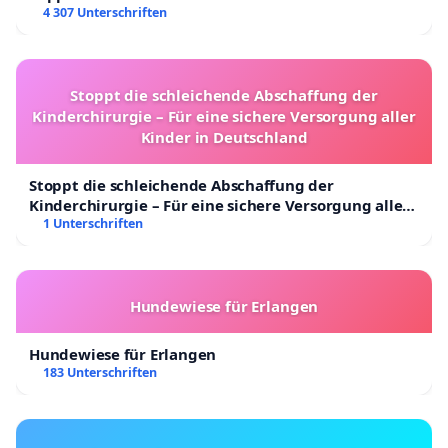
4 307 Unterschriften
Stoppt die schleichende Abschaffung der
Kinderchirurgie – Für eine sichere Versorgung aller
Kinder in Deutschland
Stoppt die schleichende Abschaffung der
Kinderchirurgie – Für eine sichere Versorgung aller
Kinder in Deutschland
1 Unterschriften
Hundewiese für Erlangen
Hundewiese für Erlangen
183 Unterschriften