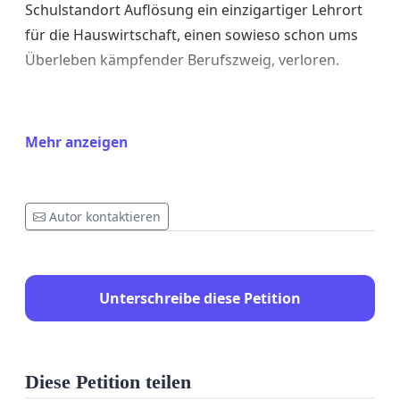
Schulstandort Auflösung ein einzigartiger Lehrort
für die Hauswirtschaft, einen sowieso schon ums
Überleben kämpfender Berufszweig, verloren.
Mit der Unterschrift dieser Petition stimmen Sie
Mehr anzeigen
also gegen die Auflösung des Schulstandorts
Hanerau-Hademarschen und erheben somit Ihre
Stimme für ihren Erhalt!
Autor kontaktieren
Vielen Dank für Ihre Unterstützung.
Unterschreibe diese Petition
Diese Petition teilen