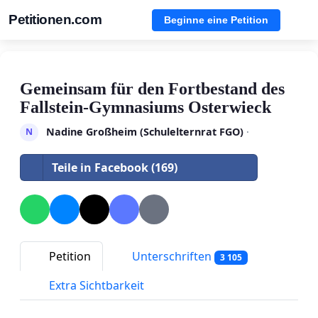
Petitionen.com
Beginne eine Petition
Gemeinsam für den Fortbestand des
Fallstein-Gymnasiums Osterwieck
Nadine Großheim (Schulelternrat FGO)
·
N
Teile in Facebook (169)
Petition
Unterschriften
3 105
Extra Sichtbarkeit