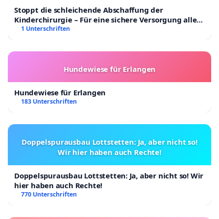
Stoppt die schleichende Abschaffung der
Kinderchirurgie – Für eine sichere Versorgung aller
Kinder in Deutschland
1 Unterschriften
Hundewiese für Erlangen
Hundewiese für Erlangen
183 Unterschriften
Doppelspurausbau Lottstetten: Ja, aber nicht so!
Wir hier haben auch Rechte!
Doppelspurausbau Lottstetten: Ja, aber nicht so! Wir
hier haben auch Rechte!
770 Unterschriften