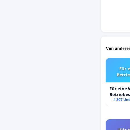
Von anderen
Für 
Betri
Für eine
Betriebe
4 307 Unt
"Die V