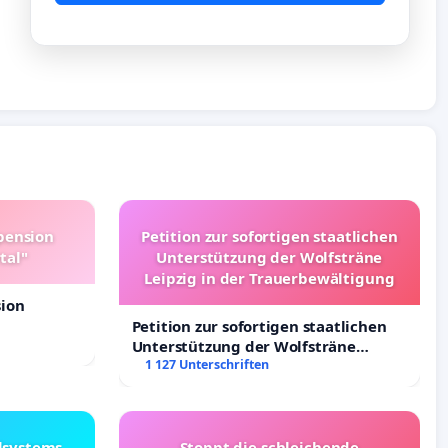
pension
Petition zur sofortigen staatlichen
tal"
Unterstützung der Wolfsträne
Leipzig in der Trauerbewältigung
sion
Petition zur sofortigen staatlichen
Unterstützung der Wolfsträne
Leipzig in der Trauerbewältigung
1 127 Unterschriften
lsystems
Stoppt die schleichende