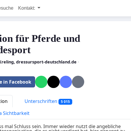
esuche
Kontakt:
tion für Pferde und
desport
Kreling, dressursport-deutschland.de
·
le in Facebook
tion
Unterschriften
5 015
a Sichtbarkeit
ss mal Schluss sein. Immer wieder nutzt die angebliche
tzorganisation, die es nicht verdient hat, hier genannt zu