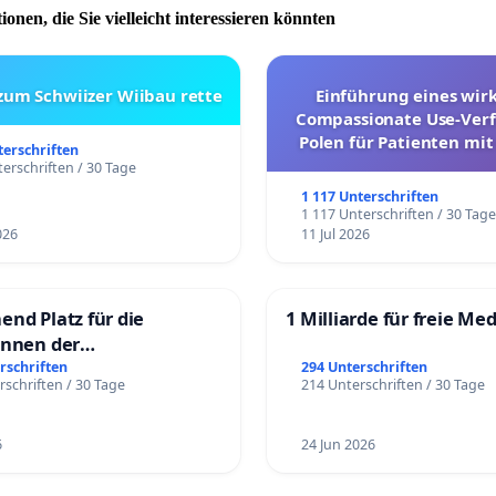
ionen, die Sie vielleicht interessieren könnten
 zum Schwiizer Wiibau rette
Einführung eines wi
Compassionate Use-Verf
Polen für Patienten mit
terschriften
und ultrararen Erkra
erschriften / 30 Tage
1 117 Unterschriften
1 117 Unterschriften / 30 Tag
026
11 Jul 2026
end Platz für die
1 Milliarde für freie Me
innen der
rgschule
rschriften
294 Unterschriften
rschriften / 30 Tage
214 Unterschriften / 30 Tage
6
24 Jun 2026