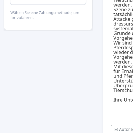
werden, 
Szene zu
Wählen Sie eine Zahlungsmethode, um
tatsächl
fortzufahren.
Attacke 
dressurs
systemat
Grunde d
Vorgehen
Wir sind
Pferdesp
wieder d
Vorgehe
werden.
Mit dies
für Ernä
und Pfer
Unterstü
Überprüf
Tierschu
Ihre Unte
Autor 