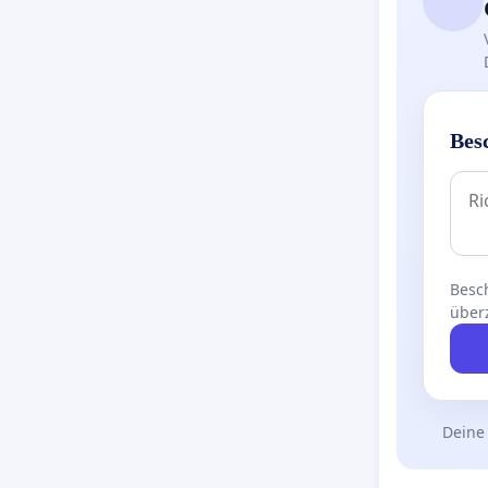
Bes
Besch
über
Deine