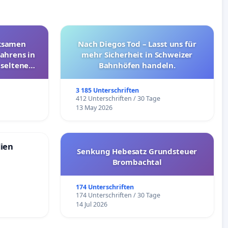
rksamen
Nach Diegos Tod – Lasst uns für
ahrens in
mehr Sicherheit in Schweizer
 seltenen
Bahnhöfen handeln.
nkungen
3 185 Unterschriften
e
412 Unterschriften / 30 Tage
13 May 2026
dien
Senkung Hebesatz Grundsteuer
Brombachtal
174 Unterschriften
174 Unterschriften / 30 Tage
14 Jul 2026