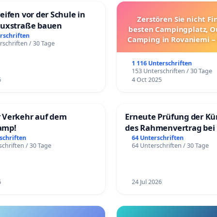
eifen vor der Schule in
Zerstören Sie nicht F
duxstraße bauen
besten Campingplatz, O
rschriften
Camping in Rovaniemi –
rschriften / 30 Tage
Umzug!
1 116 Unterschriften
153 Unterschriften / 30 Tage
6
4 Oct 2025
 Verkehr auf dem
Erneute Prüfung der K
amp!
des Rahmenvertrag bei
Fahrwegdienste Gmbh
schriften
64 Unterschriften
chriften / 30 Tage
64 Unterschriften / 30 Tage
6
24 Jul 2026