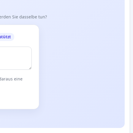
erden Sie dasselbe tun?
stützt
 daraus eine