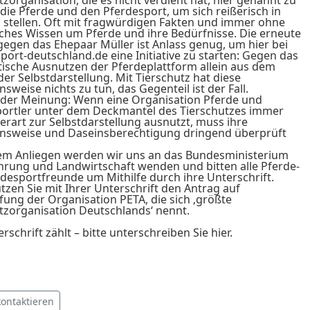
die Pferde und den Pferdesport, um sich reißerisch in
 stellen. Oft mit fragwürdigen Fakten und immer ohne
iches Wissen um Pferde und ihre Bedürfnisse. Die erneute
gegen das Ehepaar Müller ist Anlass genug, um hier bei
port-deutschland.de eine Initiative zu starten: Gegen das
ische Ausnutzen der Pferdeplattform allein aus dem
er Selbstdarstellung. Mit Tierschutz hat diese
sweise nichts zu tun, das Gegenteil ist der Fall.
 der Meinung: Wenn eine Organisation Pferde und
ortler unter dem Deckmantel des Tierschutzes immer
erart zur Selbstdarstellung ausnutzt, muss ihre
nsweise und Daseinsberechtigung dringend überprüft
em Anliegen werden wir uns an das Bundesministerium
hrung und Landwirtschaft wenden und bitten alle Pferde-
desportfreunde um Mithilfe durch ihre Unterschrift.
tzen Sie mit Ihrer Unterschrift den Antrag auf
ung der Organisation PETA, die sich ‚größte
tzorganisation Deutschlands‘ nennt.
rschrift zählt – bitte unterschreiben Sie hier.
kontaktieren