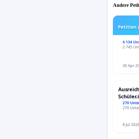
Andere Petit
Petition
4 134 Un
2 745 Unt
30 Apr 2
Ausreich
Schüler.
Schönbe
270 Unte
270 Unte
8 Jul 202