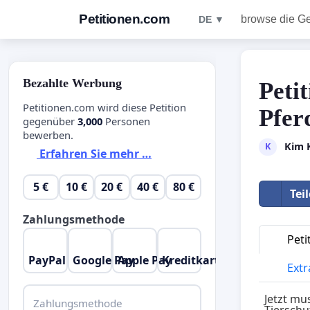
Petitionen.com
browse die G
DE ▼
Bezahlte Werbung
Peti
Petitionen.com wird diese Petition
Pfer
gegenüber
3,000
Personen
bewerben.
Kim 
K
Erfahren Sie mehr …
5 €
10 €
20 €
40 €
80 €
Tei
Zahlungsmethode
Peti
PayPal
Google Pay
Apple Pay
Kreditkarte
Extr
Jetzt mu
Zahlungsmethode
Tierschu