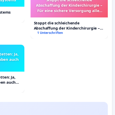
Abschaffung der Kinderchirurgie –
Für eine sichere Versorgung aller
ystems
Kinder in Deutschland
Stoppt die schleichende
Abschaffung der Kinderchirurgie –
Für eine sichere Versorgung aller
1 Unterschriften
Kinder in Deutschland
etten: Ja,
haben auch
ten: Ja,
aben auch