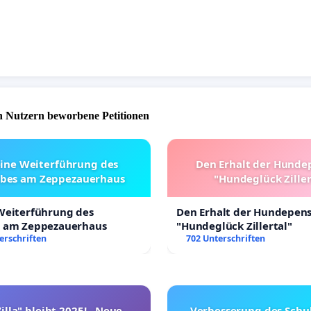
 Nutzern beworbene Petitionen
eine Weiterführung des
Den Erhalt der Hunde
ebes am Zeppezauerhaus
"Hundeglück Ziller
 Weiterführung des
Den Erhalt der Hundepen
s am Zeppezauerhaus
"Hundeglück Zillertal"
erschriften
702 Unterschriften
illa" bleibt 2025! - Neue
Verbesserung des Schu