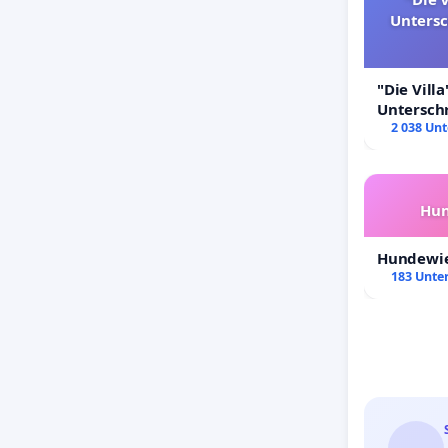
Unters
"Die Villa
Untersch
Erhalt der
2 038 Unt
Hun
Hundewie
183 Unter