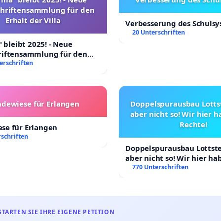
chriftensammlung für den
Erhalt der Villa
Verbesserung des Schuls
20 Unterschriften
" bleibt 2025! - Neue
riftensammlung für den
 Villa
erschriften
dewiese für Erlangen
Doppelspurausbau Lottst
aber nicht so! Wir hier 
Rechte!
se für Erlangen
schriften
Doppelspurausbau Lottstet
aber nicht so! Wir hier h
Rechte!
770 Unterschriften
STARTEN SIE IHRE EIGENE PETITION