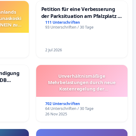
Petition für eine Verbesserung
innlands
der Parksituation am Pfalzplatz in
unaskoski
Mannheim
111 Unterschriften
 NEIN zum
93 Unterschriften / 30 Tage
2 Jul 2026
ündigung
Unverhältnismäßige
 DB
Mehrbelastungen durch neue
Kostenregelung der
Schülerbeförderung – Bitte um
Überprüfung und Alternativen
702 Unterschriften
64 Unterschriften / 30 Tage
26 Nov 2025