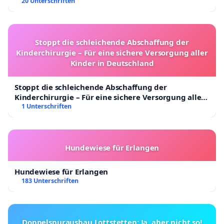
20 Unterschriften
Stoppt die schleichende Abschaffung der
Kinderchirurgie – Für eine sichere Versorgung aller
Kinder in Deutschland
Stoppt die schleichende Abschaffung der
Kinderchirurgie – Für eine sichere Versorgung aller
Kinder in Deutschland
1 Unterschriften
Hundewiese für Erlangen
Hundewiese für Erlangen
183 Unterschriften
Doppelspurausbau Lottstetten: Ja, aber nicht so!