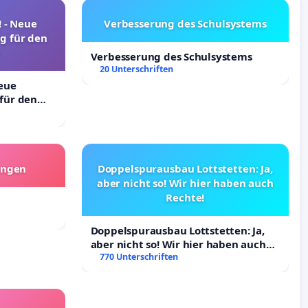
! - Neue
Verbesserung des Schulsystems
g für den
Verbesserung des Schulsystems
20 Unterschriften
Neue
für den
angen
Doppelspurausbau Lottstetten: Ja,
aber nicht so! Wir hier haben auch
Rechte!
Doppelspurausbau Lottstetten: Ja,
aber nicht so! Wir hier haben auch
Rechte!
770 Unterschriften