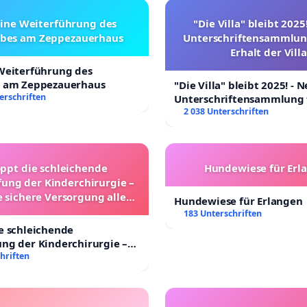
eine Weiterführung des
"Die Villa" bleibt 2025
ebes am Zeppezauerhaus
Unterschriftensammlun
Erhalt der Villa
 Weiterführung des
s am Zeppezauerhaus
"Die Villa" bleibt 2025! - 
erschriften
Unterschriftensammlung 
Erhalt der Villa
2 038 Unterschriften
oppt die schleichende
Hundewiese für Erl
ung der Kinderchirurgie –
e sichere Versorgung aller
Hundewiese für Erlangen
nder in Deutschland
183 Unterschriften
e schleichende
ng der Kinderchirurgie –
sichere Versorgung aller
hriften
 Deutschland