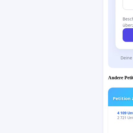
Besch
über
Deine
Andere Petit
Petition
4 109 Un
2 721 Unt