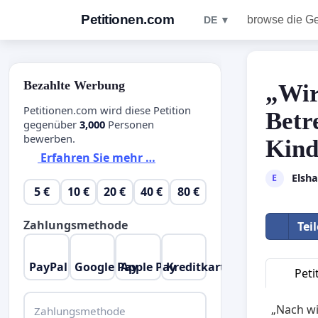
Petitionen.com
browse die G
DE ▼
Bezahlte Werbung
„Wir
Petitionen.com wird diese Petition
Betr
gegenüber
3,000
Personen
bewerben.
Kind
Erfahren Sie mehr …
Elsh
E
5 €
10 €
20 €
40 €
80 €
Zahlungsmethode
Tei
PayPal
Google Pay
Apple Pay
Kreditkarte
Peti
„Nach wi
Zahlungsmethode