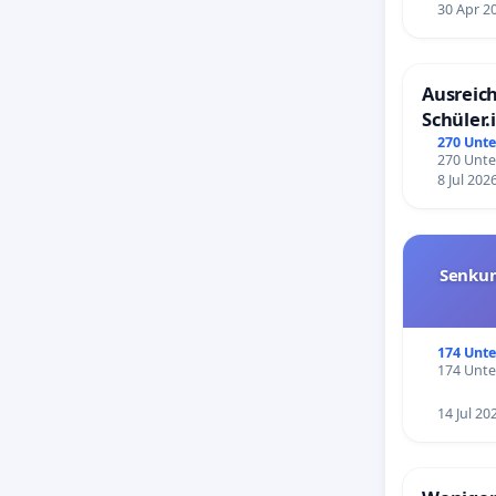
30 Apr 2
Ausreich
Schüler.
Schönbe
270 Unte
270 Unte
8 Jul 202
Senkun
174 Unte
174 Unte
14 Jul 20