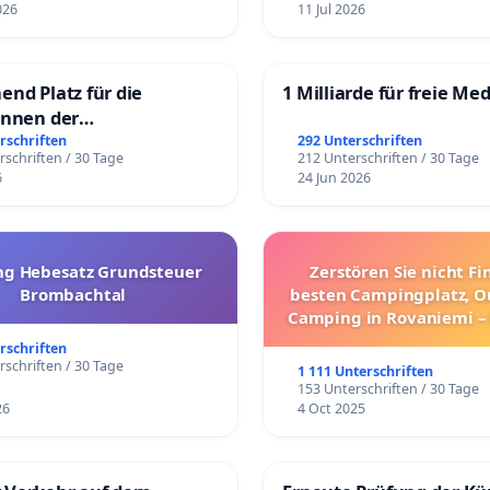
026
11 Jul 2026
end Platz für die
1 Milliarde für freie Me
innen der
rgschule
rschriften
292 Unterschriften
rschriften / 30 Tage
212 Unterschriften / 30 Tage
6
24 Jun 2026
g Hebesatz Grundsteuer
Zerstören Sie nicht F
Brombachtal
besten Campingplatz, O
Camping in Rovaniemi –
Umzug!
rschriften
rschriften / 30 Tage
1 111 Unterschriften
153 Unterschriften / 30 Tage
26
4 Oct 2025