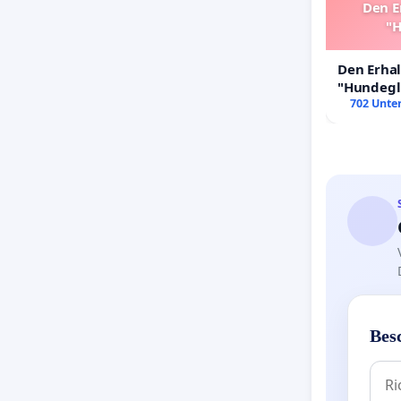
Den E
"H
Den Erha
"Hundeglü
702 Unter
Bes