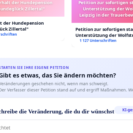
rhalt der Hundepension
Petition zur sofortigen s
undeglück Zillertal"
Unterstützung der Wo
Leipzig in der Trauerbe
lt der Hundepension
ck Zillertal"
Petition zur sofortigen st
schriften
Unterstützung der Wolfst
Leipzig in der Trauerbew
1 127 Unterschriften
STARTEN SIE IHRE EIGENE PETITION
Gibt es etwas, das Sie ändern möchten?
Veränderungen geschehen nicht, wenn man schweigt.
Der Verfasser dieser Petition stand auf und ergriff Maßnahmen. W
KI-ge
chreibe die Veränderung, die du dir wünschst