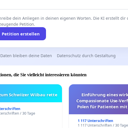
reibe dein Anliegen in deinen eigenen Worten. Die KI erstellt dir
zeugende Petition.
Petition erstellen
 Daten bleiben deine Daten
Datenschutz durch Gestaltung
ionen, die Sie vielleicht interessieren könnten
 zum Schwiizer Wiibau rette
Einführung eines wi
Compassionate Use-Verf
Polen für Patienten mit
terschriften
und ultrararen Erkra
erschriften / 30 Tage
1 117 Unterschriften
1 117 Unterschriften / 30 Tag