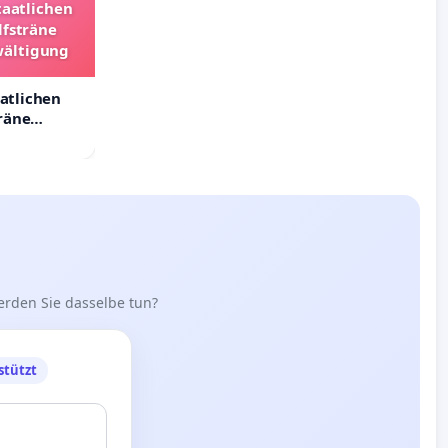
taatlichen
lfsträne
wältigung
aatlichen
räne
ältigung
erden Sie dasselbe tun?
stützt