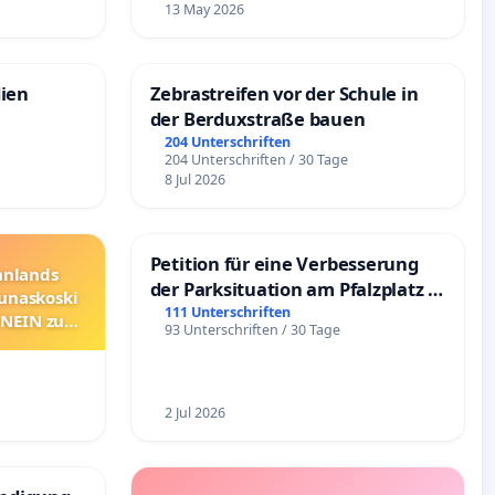
13 May 2026
dien
Zebrastreifen vor der Schule in
der Berduxstraße bauen
204 Unterschriften
204 Unterschriften / 30 Tage
8 Jul 2026
Petition für eine Verbesserung
innlands
der Parksituation am Pfalzplatz in
unaskoski
Mannheim
111 Unterschriften
 NEIN zum
93 Unterschriften / 30 Tage
2 Jul 2026