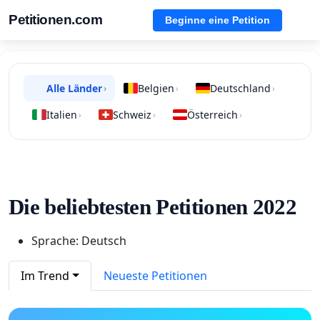
Petitionen.com
Beginne eine Petition
Alle Länder
Belgien
Deutschland
›
›
›
Italien
Schweiz
Österreich
›
›
›
Die beliebtesten Petitionen 2022
Sprache: Deutsch
Im Trend
Neueste Petitionen