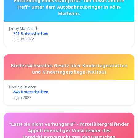
Entstehung eines Skateparks "Der etwas andere
Treff" unter dem Autobahnzubringer in Köln-
Merheim.
Jenny Matzerath
741 Unterschriften
23 Jun 2022
Niedersächsisches Gesetz über Kindertagesstätten
und Kindertagespflege (NKiTaG)
Daniela Becker
848 Unterschriften
5 Jan 2022
"Lasst sie nicht verhungern!" - Parteiübergreifender
Appell ehemaliger Vorsitzender des
Entwicklungsausschusses des Deutschen