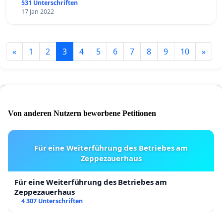
531 Unterschriften
17 Jan 2022
«
1
2
3
4
5
6
7
8
9
10
»
Von anderen Nutzern beworbene Petitionen
Für eine Weiterführung des Betriebes am
Zeppezauerhaus
Für eine Weiterführung des Betriebes am
Zeppezauerhaus
4 307 Unterschriften