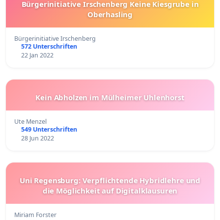
Bürgerinitiative Irschenberg Keine Kiesgrube in
Oberhasling
Bürgerinitiative Irschenberg
572 Unterschriften
22 Jan 2022
Kein Abholzen im Mülheimer Uhlenhorst
Ute Menzel
549 Unterschriften
28 Jun 2022
Uni Regensburg: Verpflichtende Hybridlehre und
die Möglichkeit auf Digitalklausuren
Miriam Forster