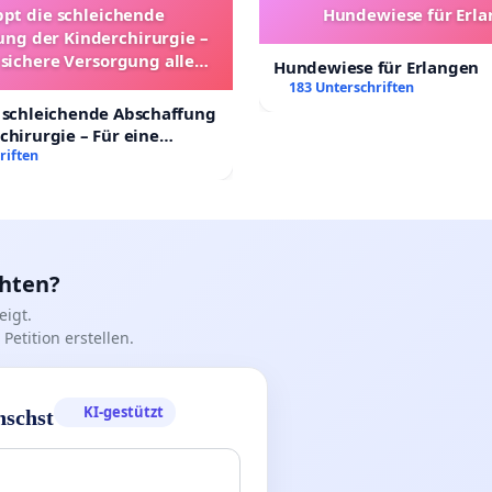
ppt die schleichende
Hundewiese für Erl
ung der Kinderchirurgie –
 sichere Versorgung aller
Hundewiese für Erlangen
nder in Deutschland
183 Unterschriften
 schleichende Abschaffung
chirurgie – Für eine
rsorgung aller Kinder in
riften
nd
chten?
igt.
Petition erstellen.
KI-gestützt
nschst