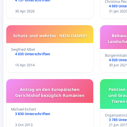
4 137 Unterschriften
Christina Fle
4 093 Unte
30 Apr 2026
31 Jan 202
Schutz- und wehrlos - NEIN DANKE!
Bebauu
Landscha
Siegfried Albel
4 035 Unterschriften
Bürgerinitia
4 020 Unte
10 Apr 2014
30 Jun 202
Antrag an den Europäischen
Petition
Gerichtshof bezüglich Rumänien
und Gra
Tieren 
Michael Eichert
3 830 Unterschriften
Organizatorz
3 785 Unte
3 Oct 2013
21 Jun 201