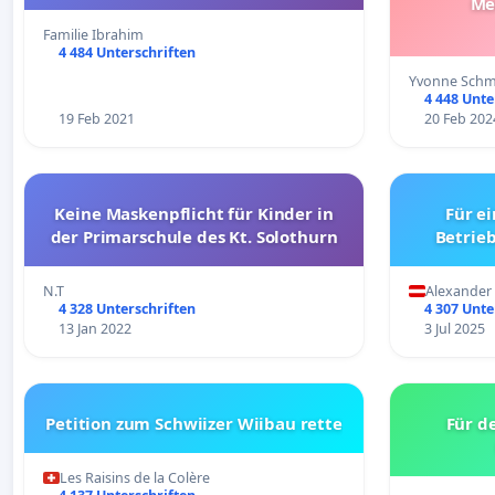
Me
Familie Ibrahim
4 484 Unterschriften
Yvonne Schm
4 448 Unte
19 Feb 2021
20 Feb 202
Keine Maskenpflicht für Kinder in
Für e
der Primarschule des Kt. Solothurn
Betrie
N.T
Alexander 
4 328 Unterschriften
4 307 Unte
13 Jan 2022
3 Jul 2025
Petition zum Schwiizer Wiibau rette
Für de
Les Raisins de la Colère