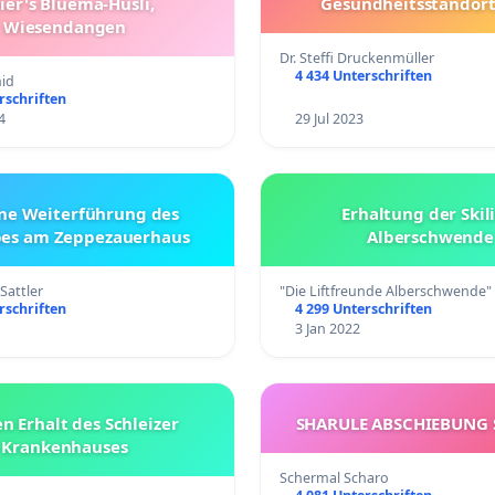
ier's Bluemä-Hüsli,
Gesundheitsstandort
Wiesendangen
Dr. Steffi Druckenmüller
4 434 Unterschriften
id
rschriften
4
29 Jul 2023
ine Weiterführung des
Erhaltung der Skili
bes am Zeppezauerhaus
Alberschwende
Sattler
"Die Liftfreunde Alberschwende"
rschriften
4 299 Unterschriften
3 Jan 2022
n Erhalt des Schleizer
SHARULE ABSCHIEBUNG
Krankenhauses
Schermal Scharo