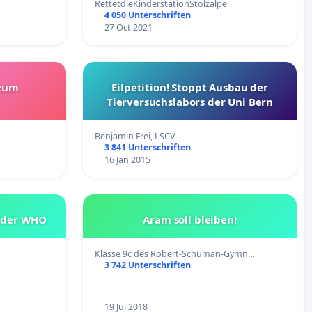
RettetdieKinderstationStolzalpe
4 050 Unterschriften
27 Oct 2021
zum
Eilpetition! Stoppt Ausbau der
Tierversuchslabors der Uni Bern
Benjamin Frei, LSCV
3 841 Unterschriften
16 Jan 2015
s der WHO
Aram soll bleiben!
Klasse 9c des Robert-Schuman-Gymn…
3 742 Unterschriften
19 Jul 2018