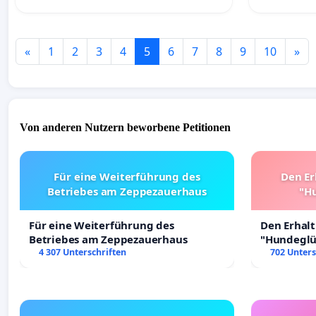
«
1
2
3
4
5
6
7
8
9
10
»
Von anderen Nutzern beworbene Petitionen
Für eine Weiterführung des
Den Er
Betriebes am Zeppezauerhaus
"Hu
Für eine Weiterführung des
Den Erhal
Betriebes am Zeppezauerhaus
"Hundeglüc
4 307 Unterschriften
702 Unters