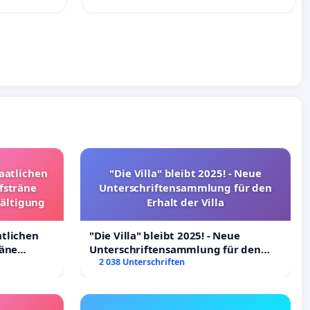
taatlichen
"Die Villa" bleibt 2025! - Neue
fsträne
Unterschriftensammlung für den
wältigung
Erhalt der Villa
atlichen
"Die Villa" bleibt 2025! - Neue
räne
Unterschriftensammlung für den
ltigung
Erhalt der Villa
2 038 Unterschriften