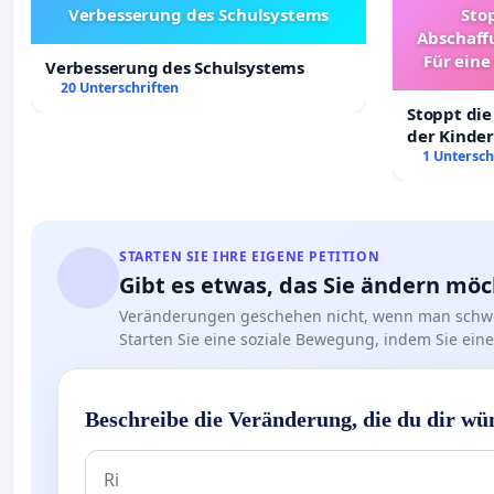
Verbesserung des Schulsystems
Sto
Abschaff
Für eine
Verbesserung des Schulsystems
Ki
20 Unterschriften
Stoppt die
der Kinder
sichere Ve
1 Untersch
Deutschla
STARTEN SIE IHRE EIGENE PETITION
Gibt es etwas, das Sie ändern mö
Veränderungen geschehen nicht, wenn man schwe
Starten Sie eine soziale Bewegung, indem Sie eine 
Beschreibe die Veränderung, die du dir wü