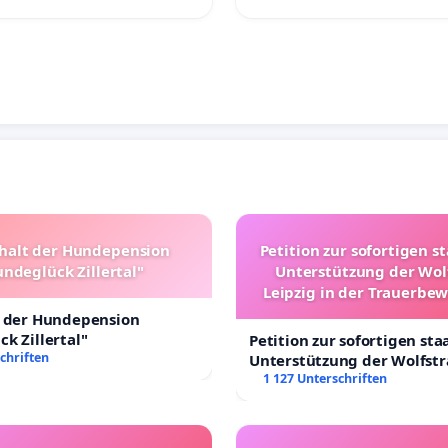
halt der Hundepension
Petition zur sofortigen s
ndeglück Zillertal"
Unterstützung der Wol
Leipzig in der Trauerbe
t der Hundepension
k Zillertal"
Petition zur sofortigen sta
chriften
Unterstützung der Wolfst
Leipzig in der Trauerbewä
1 127 Unterschriften