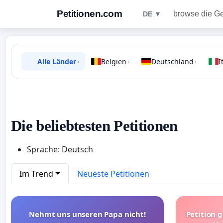
Petitionen.com
browse die G
DE ▼
Alle Länder
Belgien
Deutschland
I
›
›
›
Die beliebtesten Petitionen
Sprache: Deutsch
Im Trend
Neueste Petitionen
Nehmt uns unseren Papa nicht!
Petition 