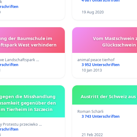
4 081 Unterschriften
ck
rschriften
0
19 Aug 2020
ng der Baumschule im
Vom Mastschwein 
ftspark West verhindern
Glücksschwein
tive Landschaftspark …
animal peace tierhof
rschriften
3 952 Unterschriften
1
10 Jan 2013
 gegen die Misshandlung
Austritt der Schweiz au
usamkeit gegenüber den
im Tierheim in Szczecin
Roman Schärli
3 743 Unterschriften
y Protestu przeciwko …
rschriften
5
21 Feb 2022