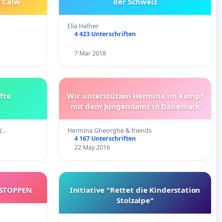
 Calw
der Schweiz
Elia Hafner
4 423 Unterschriften
7 Mar 2018
fte
Wir unterstützen Hermina im Kampf
mit dem Jungendamt in Dänemark
 (…
Hermina Gheorghe & friends
4 167 Unterschriften
22 May 2016
 STOPPEN
Initiative "Rettet die Kinderstation
Stolzalpe"