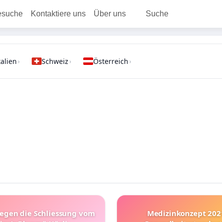
esuche
Kontaktiere uns
Über uns
Suche
talien
Schweiz
Österreich
›
›
›
gegen die Schliessung vom
Medizinkonzept 20