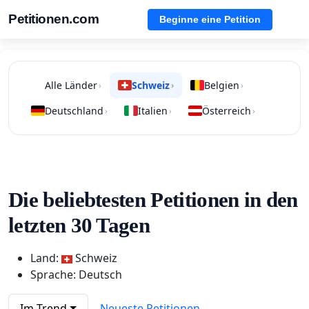
Petitionen.com
Beginne eine Petition
Alle Länder
Schweiz
Belgien
›
›
›
Deutschland
Italien
Österreich
›
›
›
Die beliebtesten Petitionen in den
letzten 30 Tagen
Land:
Schweiz
Sprache: Deutsch
Im Trend
Neueste Petitionen