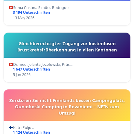
Sonia Cristina Simões Rodrigues
3 194 Unterschriften
13 May 2026
Gleichberechtigter Zugang zur kostenlosen
Brustkrebsfrüherkennung in allen Kantonen
Dr. med. Jolanta Jozefowski, Präs…
1 647 Unterschriften
5 Jan 2026
Zerstören Sie nicht Finnlands besten Campingplatz,
Ounaskoski Camping in Rovaniemi – NEIN zum
Umzug!
Katri Puljula
1 124 Unterschriften