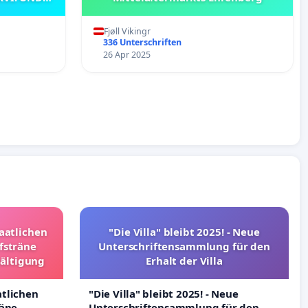
NKLAVES
Fjøll Vikingr
336 Unterschriften
26 Apr 2025
taatlichen
"Die Villa" bleibt 2025! - Neue
fsträne
Unterschriftensammlung für den
wältigung
Erhalt der Villa
atlichen
"Die Villa" bleibt 2025! - Neue
räne
Unterschriftensammlung für den