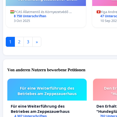
kommunaler Mittel zur Prävention
PCAS Állatmentő és Környezetvédő …
Yiga Andr
8 758 Unterschriften
47 Untersc
3 Oct 2025
10 Sep 202
1
2
3
»
Von anderen Nutzern beworbene Petitionen
Für eine Weiterführung des
Den Er
Betriebes am Zeppezauerhaus
"Hu
Für eine Weiterführung des
Den Erhal
Betriebes am Zeppezauerhaus
"Hundeglüc
4 307 Unterschriften
702 Unters