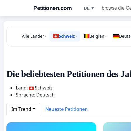
Petitionen.com
browse die G
DE ▼
Alle Länder
Schweiz
Belgien
Deuts
›
›
›
Die beliebtesten Petitionen des Ja
Land:
Schweiz
Sprache: Deutsch
Im Trend
Neueste Petitionen