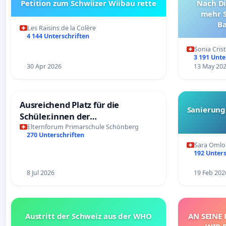
Petition zum Schwiizer Wiibau rette
Nach Di
mehr S
Ba
Les Raisins de la Colère
4 144 Unterschriften
Sonia Cris
3 191 Unte
30 Apr 2026
13 May 20
Ausreichend Platz für die
Sanierung
Schüler.innen der
Schönbergschule
Elternforum Primarschule Schönberg
270 Unterschriften
Sara Omlo
192 Unters
8 Jul 2026
19 Feb 202
Austritt der Schweiz aus der WHO
AN SEINE 