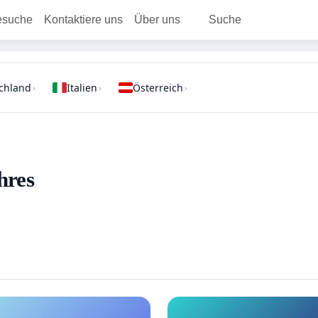
esuche
Kontaktiere uns
Über uns
Suche
chland
Italien
Österreich
›
›
›
hres