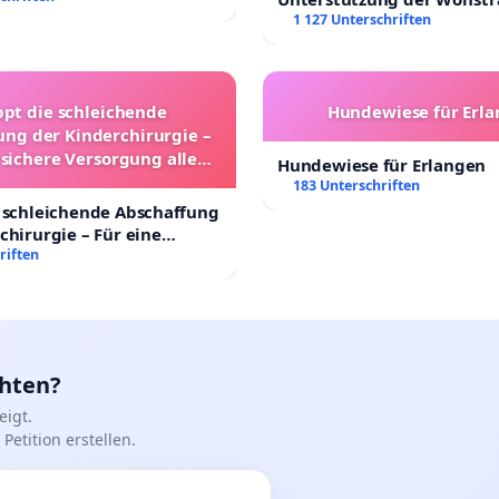
Leipzig in der Trauerbewä
1 127 Unterschriften
ppt die schleichende
Hundewiese für Erl
ung der Kinderchirurgie –
 sichere Versorgung aller
Hundewiese für Erlangen
nder in Deutschland
183 Unterschriften
 schleichende Abschaffung
chirurgie – Für eine
rsorgung aller Kinder in
riften
nd
chten?
igt.
Petition erstellen.