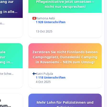
gang zur
Pflegeinitiative jetzt umsetzen –
nicht nur versprechen!
 in allen
Ramona Aebi
1 928 Unterschriften
räs…
13 Oct 2025
nale
Zerstören Sie nicht Finnlands besten
zur
Campingplatz, Ounaskoski Camping
ng in
in Rovaniemi – NEIN zum Umzug!
tsnahen
hte Schw…
Katri Puljula
1 118 Unterschriften
4 Oct 2025
s
Mehr Lohn für Polizistinnen und
trum