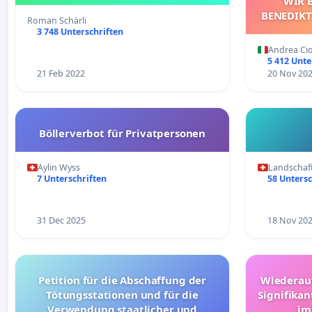
WIR 
BENEDIKT
Roman Schärli
ZU ER
3 748 Unterschriften
ENTSP
Andrea Ci
5 412 Unte
21 Feb 2022
20 Nov 20
Böllerverbot für Privatpersonen
Aylin Wyss
Landschaf
7 Unterschriften
58 Untersc
31 Dec 2025
18 Nov 20
Petition für die Abschaffung der
Wiederau
Tötungsstationen und für die
Signifika
Verwendung staatlicher und
im