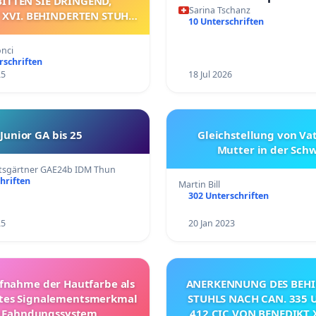
BITTEN SIE DRINGEND,
schaffen
Sarina Tschanz
 XVI. BEHINDERTEN STUHL
10 Unterschriften
KLÄREN UND/ODER DAS
RECHENDE VERFAHREN
onci
EINZULEITEN.
rschriften
25
18 Jul 2026
Junior GA bis 25
Gleichstellung von Va
Mutter in der Sch
tsgärtner GAE24b IDM Thun
hriften
Martin Bill
302 Unterschriften
25
20 Jan 2023
fnahme der Hautfarbe als
ANERKENNUNG DES BEH
ntes Signalementsmerkmal
STUHLS NACH CAN. 335 
 Fahndungssystem
412 CIC VON BENEDIKT 