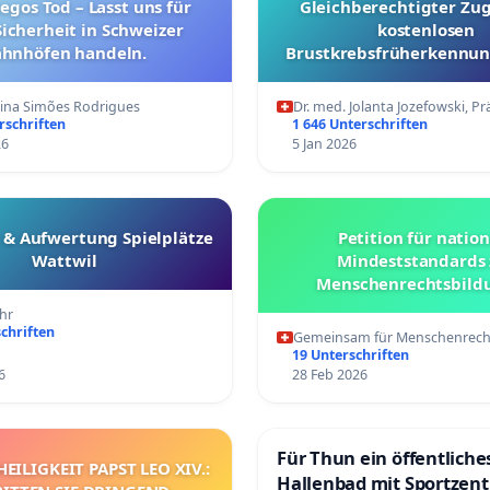
egos Tod – Lasst uns für
Gleichberechtigter Zu
icherheit in Schweizer
kostenlosen
hnhöfen handeln.
Brustkrebsfrüherkennung
Kantonen
tina Simões Rodrigues
Dr. med. Jolanta Jozefowski, P
rschriften
1 646 Unterschriften
26
5 Jan 2026
 & Aufwertung Spielplätze
Petition für natio
Wattwil
Mindeststandards 
Menschenrechtsbildu
öffentlichen und staa
hr
Berufen
chriften
Gemeinsam für Menschenrec
19 Unterschriften
6
28 Feb 2026
Für Thun ein öffentliche
HEILIGKEIT PAPST LEO XIV.:
Hallenbad mit Sportzen