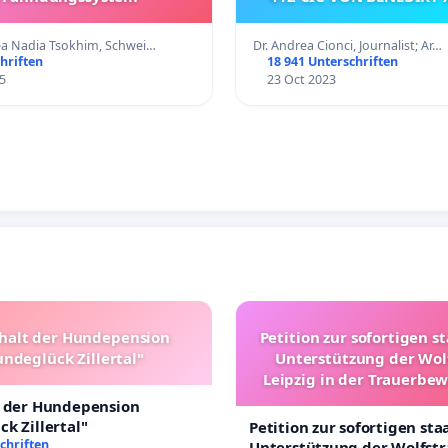
EINBERUFUNG DES KO
ea Nadia Tsokhim, Schwei…
Dr. Andrea Cionci, Journalist; Ar…
hriften
18 941 Unterschriften
5
23 Oct 2023
halt der Hundepension
Petition zur sofortigen s
ndeglück Zillertal"
Unterstützung der Wol
Leipzig in der Trauerbe
t der Hundepension
k Zillertal"
Petition zur sofortigen sta
chriften
Unterstützung der Wolfst