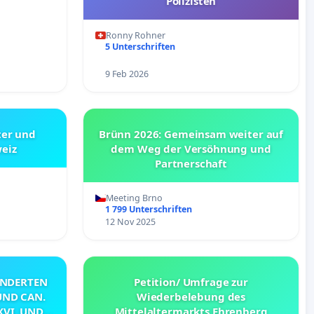
Polizisten
Ronny Rohner
5 Unterschriften
9 Feb 2026
ter und
Brünn 2026: Gemeinsam weiter auf
weiz
dem Weg der Versöhnung und
Partnerschaft
Meeting Brno
1 799 Unterschriften
12 Nov 2025
INDERTEN
Petition/ Umfrage zur
UND CAN.
Wiederbelebung des
XVI. UND
Mittelaltermarkts Ehrenberg