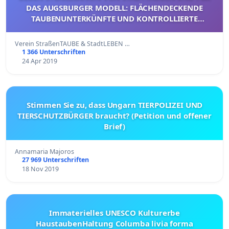
DAS AUGSBURGER MODELL: FLÄCHENDECKENDE
TAUBENUNTERKÜNFTE UND KONTROLLIERTE
FUTTERSTELLEN
Verein StraßenTAUBE & StadtLEBEN …
1 366 Unterschriften
24 Apr 2019
Stimmen Sie zu, dass Ungarn TIERPOLIZEI UND
TIERSCHUTZBÜRGER braucht? (Petition und offener
Brief)
Annamaria Majoros
27 969 Unterschriften
18 Nov 2019
Immaterielles UNESCO Kulturerbe
HaustaubenHaltung Columba livia forma