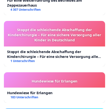
Für eine Weiterführung des Betriebes am
Zeppezauerhaus
4 307 Unterschriften
Stoppt die schleichende Abschaffung der
Kinderchirurgie – Für eine sichere Versorgung aller
Kinder in Deutschland
Stoppt die schleichende Abschaffung der
Kinderchirurgie – Für eine sichere Versorgung aller
Kinder in Deutschland
1 Unterschriften
Hundewiese für Erlangen
Hundewiese für Erlangen
183 Unterschriften