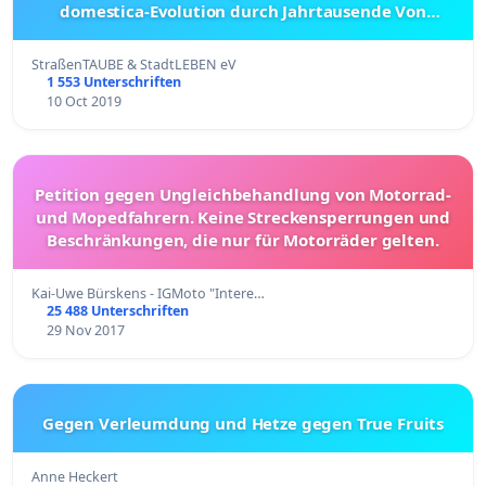
domestica-Evolution durch Jahrtausende Von
Mythos+Ökonomie zum Soziokulturellen Element
der Stadt & Würde im Augsburger Modell.
StraßenTAUBE & StadtLEBEN eV
1 553 Unterschriften
10 Oct 2019
Petition gegen Ungleichbehandlung von Motorrad-
und Mopedfahrern. Keine Streckensperrungen und
Beschränkungen, die nur für Motorräder gelten.
Kai-Uwe Bürskens - IGMoto "Intere…
25 488 Unterschriften
29 Nov 2017
Gegen Verleumdung und Hetze gegen True Fruits
Anne Heckert