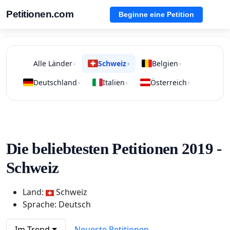
Petitionen.com
Beginne eine Petition
Alle Länder
Schweiz
Belgien
›
›
›
Deutschland
Italien
Österreich
›
›
›
Die beliebtesten Petitionen 2019 -
Schweiz
Land:
Schweiz
Sprache: Deutsch
Im Trend
Neueste Petitionen