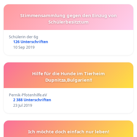
Stimmensammlung gegen den Einzug von
Schülerbesitztum
Schülerin der 6g
126 Unterschriften
10 Sep 2019
Hilfe für die Hunde im Tierheim
Dupnitza,Bulgarien!!
Pernik-Pfotenhilfe.eV
2 388 Unterschriften
23 Jul 2019
Ich möchte doch einfach nur leben!