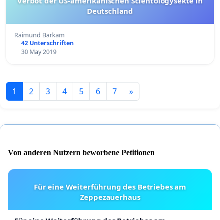
Verbot der US-amerikanischen Scientologysekte in
Deutschland
Raimund Barkam
42 Unterschriften
30 May 2019
1
2
3
4
5
6
7
»
Von anderen Nutzern beworbene Petitionen
Für eine Weiterführung des Betriebes am
Zeppezauerhaus