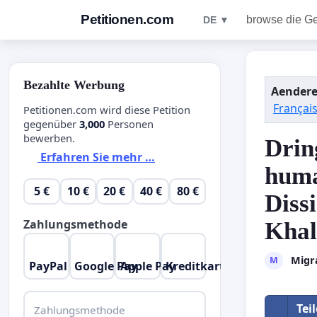
Petitionen.com
browse die G
DE ▼
Bezahlte Werbung
Aendere
Françai
Petitionen.com wird diese Petition
gegenüber
3,000
Personen
bewerben.
Drin
Erfahren Sie mehr …
huma
5 €
10 €
20 €
40 €
80 €
Diss
Zahlungsmethode
Khal
Migra
M
PayPal
Google Pay
Apple Pay
Kreditkarte
Tei
Zahlungsmethode