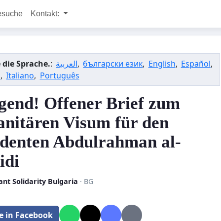
esuche
Kontakt:
 die Sprache.
:
العربية
,
български език
,
English
,
Español
,
s
,
Italiano
,
Português
gend! Offener Brief zum
nitären Visum für den
identen Abdulrahman al-
idi
nt Solidarity Bulgaria
· BG
le in Facebook