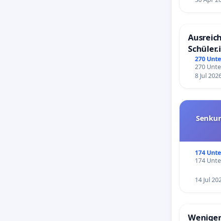
Regime a
zwingen,
Ausreich
auszuwa
Schüler.
Schönbe
270 Unte
2013-20
270 Unte
Ferne fo
8 Jul 202
von dem
einem Ko
Leben ge
Senkun
durch da
2018 und
174 Unte
gezwunge
174 Unte
dasselbe
14 Jul 20
erneuern
Khashogg
Weniger