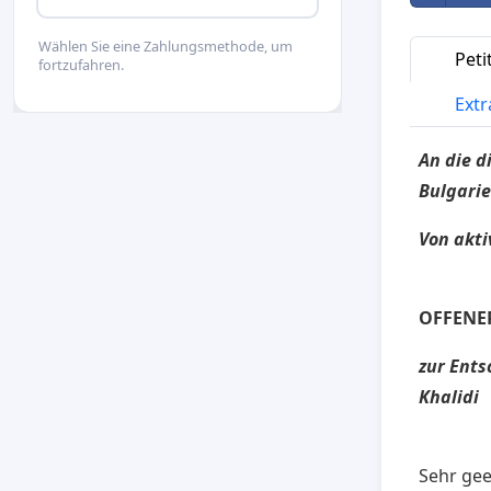
Wählen Sie eine Zahlungsmethode, um
Peti
fortzufahren.
Extr
An die d
Bulgari
Von akti
OFFENE
zur Ent
Khalidi
Sehr gee