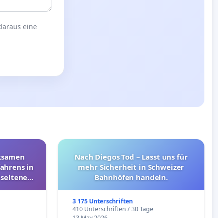
 daraus eine
rksamen
Nach Diegos Tod – Lasst uns für
ahrens in
mehr Sicherheit in Schweizer
 seltenen
Bahnhöfen handeln.
nkungen
3 175 Unterschriften
e
410 Unterschriften / 30 Tage
13 May 2026