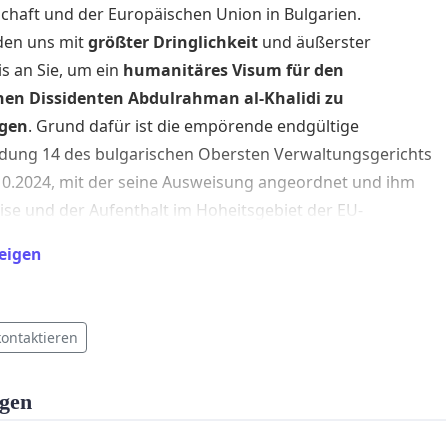
haft und der Europäischen Union in Bulgarien.
den uns mit
größter Dringlichkeit
und äußerster
s an Sie, um ein
humanitäres Visum für den
hen Dissidenten Abdulrahman al-Khalidi zu
gen
. Grund dafür ist die empörende endgültige
dung 14 des bulgarischen Obersten Verwaltungsgerichts
0.2024, mit der seine Ausweisung angeordnet und ihm
eise und der Aufenthalt im Hoheitsgebiet der EU-
staaten auf der Grundlage von Artikel 46 Absatz 2
eigen
 des Gesetzes über Ausländer in Bulgarien untersagt
il ergeht nach drei langen Jahren beispielloser illegaler
kontaktieren
rung, institutionellen Missbrauchs und eklatanter
ung von Abdulrahmans grundlegenden Menschenrechten,
gen
 Verdacht auf geheime Absprachen zwischen den