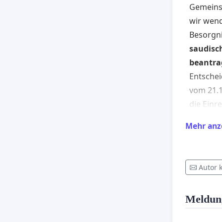
Gemeinsc
wir wen
Besorgni
saudisc
beantra
Entschei
vom 21.1
die Einr
Mitglied
Mehr anz
Nummer 3
wurde.
Das Urte
Autor 
Inhaftie
Verletz
Meldun
die den