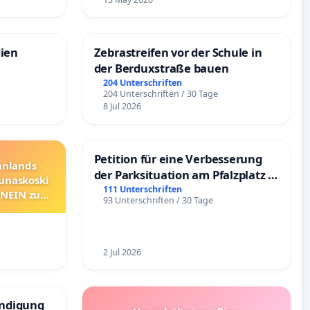
dien
Zebrastreifen vor der Schule in
der Berduxstraße bauen
204 Unterschriften
204 Unterschriften / 30 Tage
8 Jul 2026
Petition für eine Verbesserung
innlands
der Parksituation am Pfalzplatz in
unaskoski
Mannheim
111 Unterschriften
 NEIN zum
93 Unterschriften / 30 Tage
2 Jul 2026
ündigung