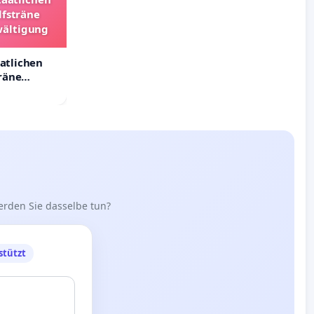
lfsträne
wältigung
aatlichen
räne
ältigung
erden Sie dasselbe tun?
stützt