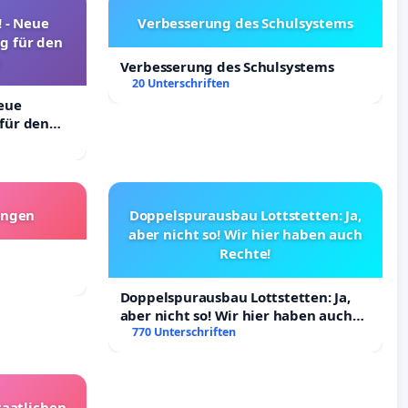
! - Neue
Verbesserung des Schulsystems
g für den
Verbesserung des Schulsystems
20 Unterschriften
Neue
für den
angen
Doppelspurausbau Lottstetten: Ja,
aber nicht so! Wir hier haben auch
Rechte!
Doppelspurausbau Lottstetten: Ja,
aber nicht so! Wir hier haben auch
Rechte!
770 Unterschriften
taatlichen