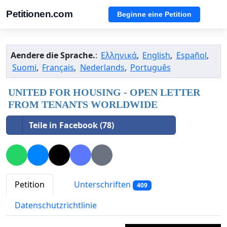
Petitionen.com
Beginne eine Petition
Aendere die Sprache.
:
Ελληνικά
,
English
,
Español
,
Suomi
,
Français
,
Nederlands
,
Português
UNITED FOR HOUSING - OPEN LETTER
FROM TENANTS WORLDWIDE
Teile in Facebook (78)
Petition
Unterschriften
409
Datenschutzrichtlinie