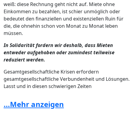
weiß: diese Rechnung geht nicht auf. Miete ohne
Einkommen zu bezahlen, ist schier unmöglich oder
bedeutet den finanziellen und existenziellen Ruin für
die, die ohnehin schon von Monat zu Monat leben
müssen.
In Solidarität fordern wir deshalb, dass Mieten
entweder aufgehoben oder zumindest teilweise
reduziert werden.
Gesamtgesellschaftliche Krisen erfordern
gesamtgesellschaftliche Verbundenheit und Lösungen.
Lasst und in diesen schwierigen Zeiten
zusammenstehen, Verantwortung für uns und
einander übernehmen.
...Mehr anzeigen
Möchtest du deshalb als Betroffene oder Betroffener
darauf aufmerksam machen? Bist du eine/einer der
zahlreichen VermieterInnen, die sich irgendwo in der
Mitte treffen wollen? Dann unterschreibe die Petition