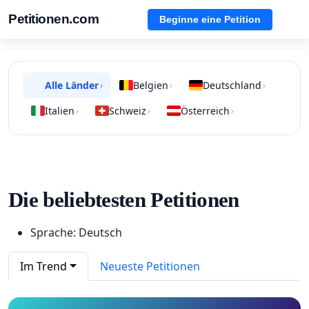
Petitionen.com
Beginne eine Petition
Alle Länder
Belgien
Deutschland
›
›
›
Italien
Schweiz
Österreich
›
›
›
Die beliebtesten Petitionen
Sprache: Deutsch
Im Trend
Neueste Petitionen