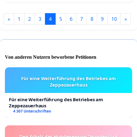
«
1
2
3
4
5
6
7
8
9
10
»
Von anderen Nutzern beworbene Petitionen
Für eine Weiterführung des Betriebes am
Zeppezauerhaus
Für eine Weiterführung des Betriebes am
Zeppezauerhaus
4 307 Unterschriften
Den Erhalt der Hundepension "Hundeglück