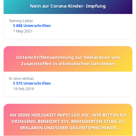
Nein zur Corona-Kinder- Impfung
Tammy Leiter
5 888 Unterschriften
1 May 2021
Unterschriftensammlung zur Deklaration von
Zusatzstoffen in alkoholischen Getränken
In vino veritas
5 575 Unterschriften
19 Feb 2019
AN SEINE HEILIGKEIT PAPST LEO XIV.: WIR BITTEN SIE
DRINGEND, BENEDIKT XVI. BEHINDERTEN STUHL ZU
ERKLÄREN UND/ODER DAS ENTSPRECHENDE
VERFAHREN EINZULEITEN.