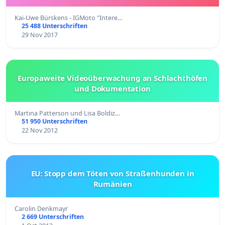
Kai-Uwe Bürskens - IGMoto "Intere…
25 488 Unterschriften
29 Nov 2017
Europaweite Videoüberwachung an Schlachthöfen
und Dokumentation
Martina Patterson und Lisa Boldiz…
51 950 Unterschriften
22 Nov 2012
EU: Stopp dem Töten von Straßenhunden in
Rumänien
Carolin Denkmayr
2 669 Unterschriften