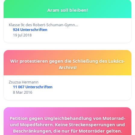
Aram soll bleiben!
Klasse 9c des Robert-Schuman-Gymn…
924 Unterschriften
19 Jul 2018
Wir protestieren gegen die Schließung des Lukács-
Archivs!
Zsuzsa Hermann
11 067 Unterschriften
8 Mar 2016
Petition gegen Ungleichbehandlung von Motorrad-
und Mopedfahrern. Keine Streckensperrungen und
Beschränkungen, die nur für Motorräder gelten.