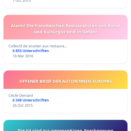
1 Oct 2013
Alarm! Die französischen Restauratoren von Kunst
und Kulturgut sind in Gefahr
Collectif de soutien aux restaura…
6 853 Unterschriften
16 Mar 2016
OFFENER BRIEF DER AUTORiNNEN EUROPAS
Cécile Deniard
6 348 Unterschriften
26 Oct 2015
Die V4 sind zur gegenseitigen Anerkennung