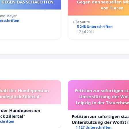
PETITION GEGEN DAS SCHAECHTEN
Gegen den sexuellen Mi
von Tieren
ang Meyer
erschriften
Ulla Saure
5 248 Unterschriften
17 Jul 2011
halt der Hundepension
Petition zur sofortigen s
ndeglück Zillertal"
Unterstützung der Wol
Leipzig in der Trauerbe
t der Hundepension
k Zillertal"
Petition zur sofortigen sta
chriften
Unterstützung der Wolfst
Leipzig in der Trauerbewä
1 127 Unterschriften