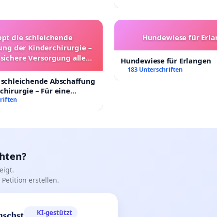
ppt die schleichende
Hundewiese für Erl
ung der Kinderchirurgie –
 sichere Versorgung aller
Hundewiese für Erlangen
nder in Deutschland
183 Unterschriften
 schleichende Abschaffung
chirurgie – Für eine
rsorgung aller Kinder in
riften
nd
chten?
igt.
Petition erstellen.
KI-gestützt
nschst