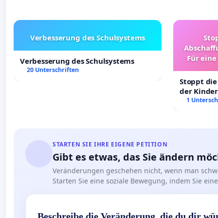
Verbesserung des Schulsystems
Sto
Abschaff
Für eine
Verbesserung des Schulsystems
Ki
20 Unterschriften
Stoppt die
der Kinder
sichere Ve
1 Untersch
Deutschla
STARTEN SIE IHRE EIGENE PETITION
Gibt es etwas, das Sie ändern mö
Veränderungen geschehen nicht, wenn man schwe
Starten Sie eine soziale Bewegung, indem Sie eine 
Beschreibe die Veränderung, die du dir wü