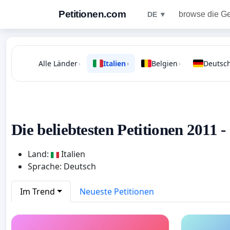
Petitionen.com
browse die G
DE ▼
Alle Länder
Italien
Belgien
Deutsc
›
›
›
Die beliebtesten Petitionen 2011 - 
Land:
Italien
Sprache: Deutsch
Im Trend
Neueste Petitionen