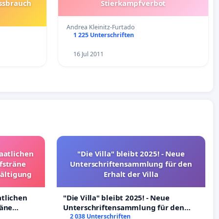
ssbrauch
Stierkampfverbot
Andrea Kleinitz-Furtado
1 225 Unterschriften
16 Jul 2011
taatlichen
"Die Villa" bleibt 2025! - Neue
fsträne
Unterschriftensammlung für den
wältigung
Erhalt der Villa
atlichen
"Die Villa" bleibt 2025! - Neue
räne
Unterschriftensammlung für den
ltigung
Erhalt der Villa
2 038 Unterschriften