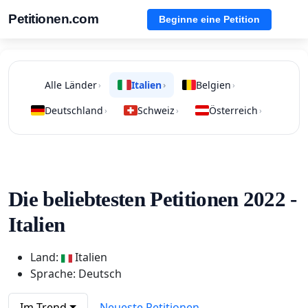
Petitionen.com
Beginne eine Petition
Alle Länder
Italien
Belgien
›
›
›
Deutschland
Schweiz
Österreich
›
›
›
Die beliebtesten Petitionen 2022 -
Italien
Land:
Italien
Sprache: Deutsch
Im Trend
Neueste Petitionen