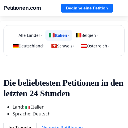
Petitionen.com
Beginne eine Petition
Alle Länder
Italien
Belgien
›
›
›
Deutschland
Schweiz
Österreich
›
›
›
Die beliebtesten Petitionen in den
letzten 24 Stunden
Land:
Italien
Sprache: Deutsch
Im Trend
Neueste Petitionen